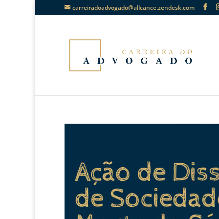
carreiradoadvogado@allcance.zendesk.com