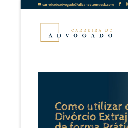
carreiradoadvogado@allcance.zendesk.com