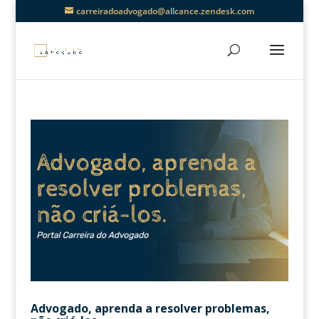
carreiradoadvogado@allcance.zendesk.com
Advogado, aprenda a resolver problemas,