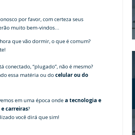
 conosco por favor, com certeza seus
erão muito bem-vindos…
 hora que vão dormir, o que é comum?
e!
tá conectado, “plugado”, não é mesmo?
endo essa matéria ou do
celular ou do
vivemos em uma época onde
a tecnologia e
 e carreiras
?
izado você dirá que sim!