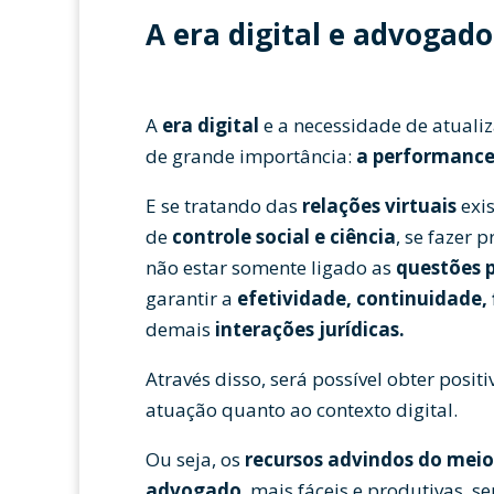
A era digital e advogado
A
era digital
e a necessidade de atuali
de grande importância:
a performance
E se tratando das
relações virtuais
exis
de
controle social e ciência
, se fazer
não estar somente ligado as
questões 
garantir a
efetividade, continuidade, 
demais
interações jurídicas.
Através disso, será possível obter posi
atuação quanto ao contexto digital.
Ou seja, os
recursos advindos do meio 
advogado
, mais fáceis e produtivas, 